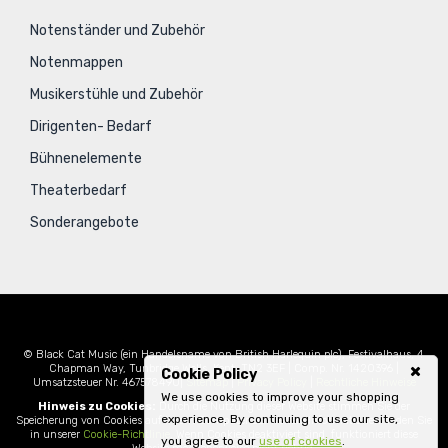
Notenständer und Zubehör
Notenmappen
Musikerstühle und Zubehör
Dirigenten- Bedarf
Bühnenelemente
Theaterbedarf
Sonderangebote
© Black Cat Music (ein Handelsname von British Harlequin plc), Festivalhaus, 4
Chapman Way, Tunbridge Wells, Kent, TN2 3EF | Comp. Nr. 1420396 |
Cookie Policy
Umsatzsteuer Nr. 467578490|
Sitemap
|
Privacy Policy
|
Rechtliche Hinweise
We use cookies to improve your shopping
Hinweis zu Cookies:
Durch die Nutzung dieser Website stimmen Sie der
experience. By continuing to use our site,
Speicherung von Cookies auf Ihrem Computer zu. Weitere Informationen finden Sie
in unserer
Cookie-Richtlinie
. Wenn Cookies deaktiviert sind, funktioniert diese
you agree to our
use of cookies
.