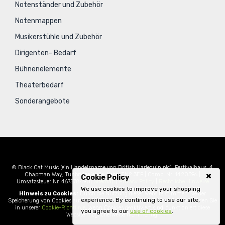
Notenständer und Zubehör
Notenmappen
Musikerstühle und Zubehör
Dirigenten- Bedarf
Bühnenelemente
Theaterbedarf
Sonderangebote
© Black Cat Music (ein Handelsname von British Harlequin plc), Festivalhaus, 4
Chapman Way, Tunbridge Wells, Kent, TN2 3EF | Comp. Nr. 1420396 |
Cookie Policy
Umsatzsteuer Nr. 467578490|
Sitemap
|
Privacy Policy
|
Rechtliche Hinweise
We use cookies to improve your shopping
Hinweis zu Cookies:
Durch die Nutzung dieser Website stimmen Sie der
experience. By continuing to use our site,
Speicherung von Cookies auf Ihrem Computer zu. Weitere Informationen finden Sie
in unserer
Cookie-Richtlinie
. Wenn Cookies deaktiviert sind, funktioniert diese
you agree to our
use of cookies
.
Website möglicherweise nicht richtig.