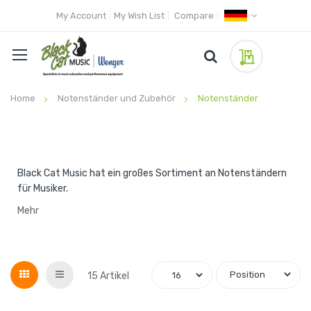
My Account
My Wish List
Compare
My Quote
Home
Notenständer und Zubehör
Notenständer
Black Cat Music hat ein großes Sortiment an Notenständern
für Musiker.
Mehr
Grid
List
15
Artikel