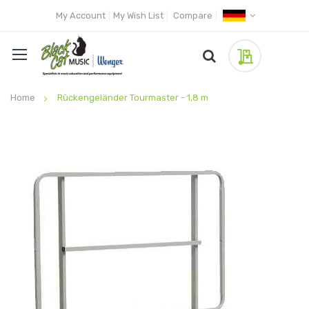
My Account
My Wish List
Compare
My Quote
Home
Rückengeländer Tourmaster - 1,8 m
Skip
to
the
end
of
the
images
gallery