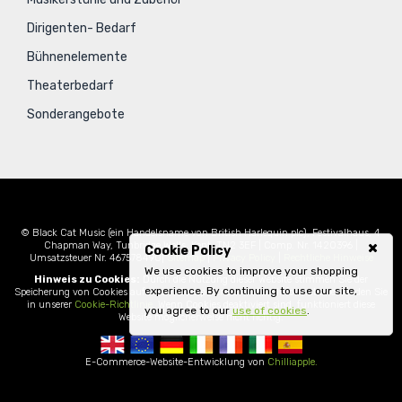
Dirigenten- Bedarf
Bühnenelemente
Theaterbedarf
Sonderangebote
© Black Cat Music (ein Handelsname von British Harlequin plc), Festivalhaus, 4
Chapman Way, Tunbridge Wells, Kent, TN2 3EF | Comp. Nr. 1420396 |
Cookie Policy
Umsatzsteuer Nr. 467578490|
Sitemap
|
Privacy Policy
|
Rechtliche Hinweise
We use cookies to improve your shopping
Hinweis zu Cookies:
Durch die Nutzung dieser Website stimmen Sie der
experience. By continuing to use our site,
Speicherung von Cookies auf Ihrem Computer zu. Weitere Informationen finden Sie
in unserer
Cookie-Richtlinie
. Wenn Cookies deaktiviert sind, funktioniert diese
you agree to our
use of cookies
.
Website möglicherweise nicht richtig.
E-Commerce-Website-Entwicklung von
Chilliapple.