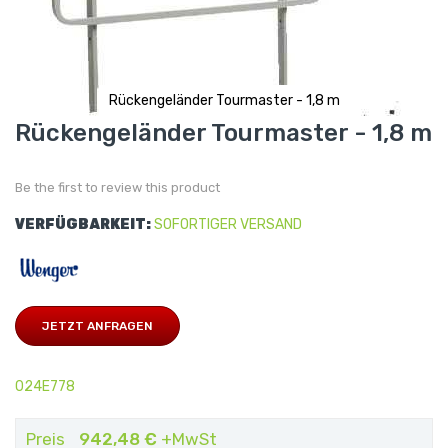
Rückengeländer Tourmaster - 1,8 m
Skip
Rückengeländer Tourmaster - 1,8 m
to
the
beginning
of
Be the first to review this product
the
images
gallery
VERFÜGBARKEIT:
SOFORTIGER VERSAND
JETZT ANFRAGEN
024E778
Preis
942,48 €
+MwSt