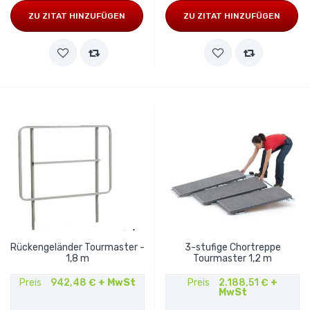
ZU ZITAT HINZUFÜGEN
ZU ZITAT HINZUFÜGEN
Rückengeländer Tourmaster -
3-stufige Chortreppe
1,8 m
Tourmaster 1,2 m
Preis
942,48 €
+ MwSt
Preis
2.188,51 €
+
MwSt