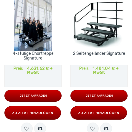
4-stufige Chortreppe
2 Seitengeländer Signature
Signature
Preis
4.631,62 €
+
Preis
1.481,04 €
+
MwSt
MwSt
JETZT ANFRAGEN
JETZT ANFRAGEN
ZU ZITAT HINZUFÜGEN
ZU ZITAT HINZUFÜGEN