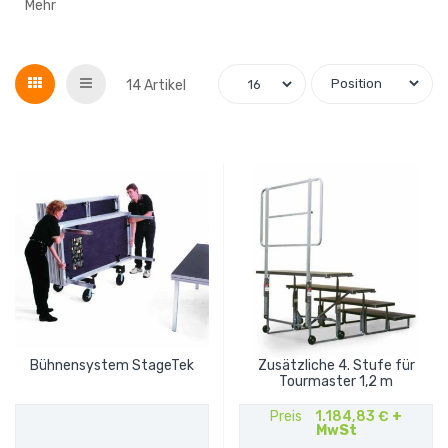
Mehr
Grid
List
14
Artikel
Bühnensystem StageTek
Zusätzliche 4. Stufe für
Tourmaster 1,2 m
Preis
1.184,83 €
+
MwSt