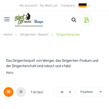
My Account
My Wish List
Compare
My Quote
Home
Dirigenten- Bedarf
Dirigentenpulte
Das Dirigentenpult von Wenger, das Dirigenten-Podium und
der Dirigentenstuhl sind robust und stabil.
Mehr
Grid
List
1
Artikel