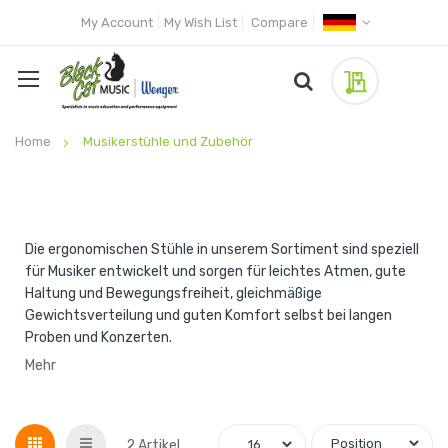
My Account
My Wish List
Compare
My Quote
Home
Musikerstühle und Zubehör
Die ergonomischen Stühle in unserem Sortiment sind speziell
für Musiker entwickelt und sorgen für leichtes Atmen, gute
Haltung und Bewegungsfreiheit, gleichmäßige
Gewichtsverteilung und guten Komfort selbst bei langen
Proben und Konzerten.
Mehr
Grid
List
2
Artikel