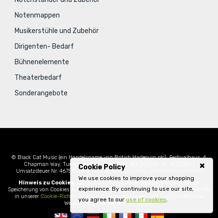
Notenmappen
Musikerstühle und Zubehör
Dirigenten- Bedarf
Bühnenelemente
Theaterbedarf
Sonderangebote
© Black Cat Music (ein Handelsname von British Harlequin plc), Festivalhaus, 4
Chapman Way, Tunbridge Wells, Kent, TN2 3EF | Comp. Nr. 1420396 |
Cookie Policy
Umsatzsteuer Nr. 467578490|
Sitemap
|
Privacy Policy
|
Rechtliche Hinweise
We use cookies to improve your shopping
Hinweis zu Cookies:
Durch die Nutzung dieser Website stimmen Sie der
experience. By continuing to use our site,
Speicherung von Cookies auf Ihrem Computer zu. Weitere Informationen finden Sie
in unserer
Cookie-Richtlinie
. Wenn Cookies deaktiviert sind, funktioniert diese
you agree to our
use of cookies
.
Website möglicherweise nicht richtig.