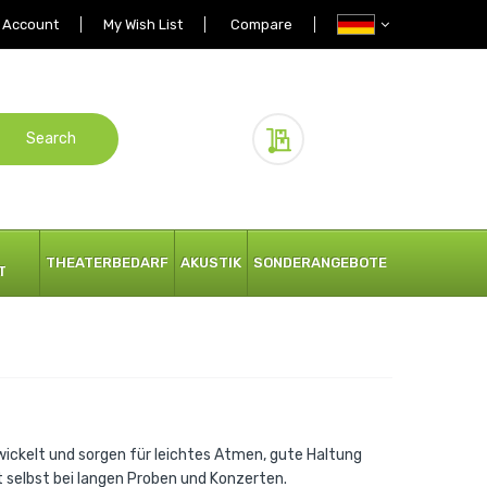
 Account
My Wish List
Compare
Search
My Quote
THEATERBEDARF
AKUSTIK
SONDERANGEBOTE
T
wickelt und sorgen für leichtes Atmen, gute Haltung
selbst bei langen Proben und Konzerten.