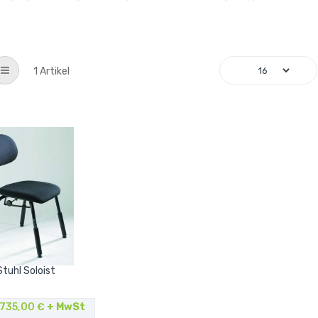
List
1
Artikel
Stuhl Soloist
735,00 €
+ MwSt