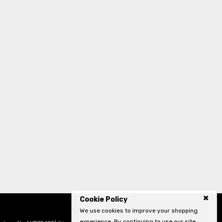
Cookie Policy
We use cookies to improve your shopping
experience. By continuing to use our site,