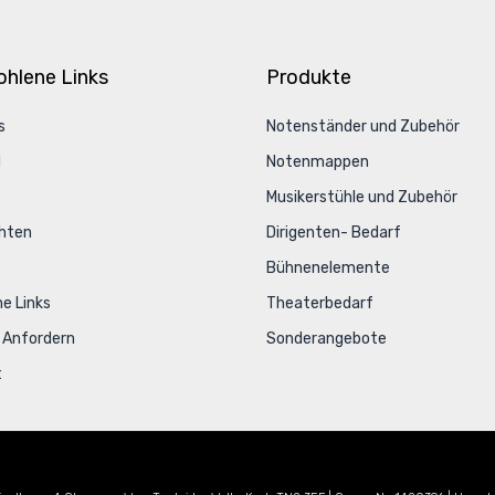
hlene Links
Produkte
s
Notenständer und Zubehör
d
Notenmappen
Musikerstühle und Zubehör
hten
Dirigenten- Bedarf
Bühnenelemente
he Links
Theaterbedarf
 Anfordern
Sonderangebote
t