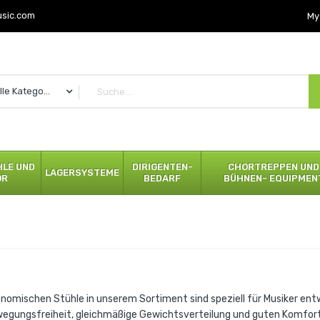
usic.com
My
Alle Kategorien
LE UND
DIRIGENTEN-
CHORTREPPEN UND
LAGERSYSTEME
ÖR
BEDARF
BÜHNEN- EQUIPMEN
onomischen Stühle in unserem Sortiment sind speziell für Musiker ent
egungsfreiheit, gleichmäßige Gewichtsverteilung und guten Komfort 