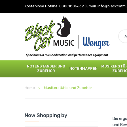
Kostenlose Hotline:
08001806669
|
Email:
info@blackcatm
NOTENSTÄNDER UND
MUSIKERSTÜH
NOTENMAPPEN
ZUBEHÖR
ZUBEH
Home
Musikerstühle und Zubehör
Now Shopping by
Die erg
und Bew