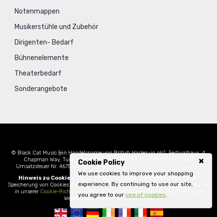
Notenmappen
Musikerstühle und Zubehör
Dirigenten- Bedarf
Bühnenelemente
Theaterbedarf
Sonderangebote
© Black Cat Music (ein Handelsname von British Harlequin plc), Festivalhaus, 4
Chapman Way, Tunbridge Wells, Kent, TN2 3EF | Comp. Nr. 1420396 |
Cookie Policy
Umsatzsteuer Nr. 467578490|
Sitemap
|
Privacy Policy
|
Rechtliche Hinweise
We use cookies to improve your shopping
Hinweis zu Cookies:
Durch die Nutzung dieser Website stimmen Sie der
experience. By continuing to use our site,
Speicherung von Cookies auf Ihrem Computer zu. Weitere Informationen finden Sie
in unserer
Cookie-Richtlinie
. Wenn Cookies deaktiviert sind, funktioniert diese
you agree to our
use of cookies
.
Website möglicherweise nicht richtig.