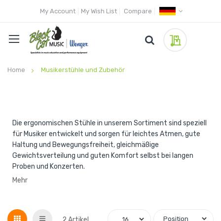
My Account
My Wish List
Compare
My Quote
Home
Musikerstühle und Zubehör
Die ergonomischen Stühle in unserem Sortiment sind speziell
für Musiker entwickelt und sorgen für leichtes Atmen, gute
Haltung und Bewegungsfreiheit, gleichmäßige
Gewichtsverteilung und guten Komfort selbst bei langen
Proben und Konzerten.
Mehr
Grid
List
2
Artikel