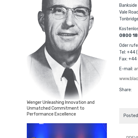
Bankside
Vale Roa
Tonbridg
Kostenlos
0800 18
Oder rufe
Tel: +44 
Fax: +44
E-mail:
a
www.bla
Share:
Wenger Unleashing Innovation and
Unmatched Commitment to
Performance Excellence
Posted