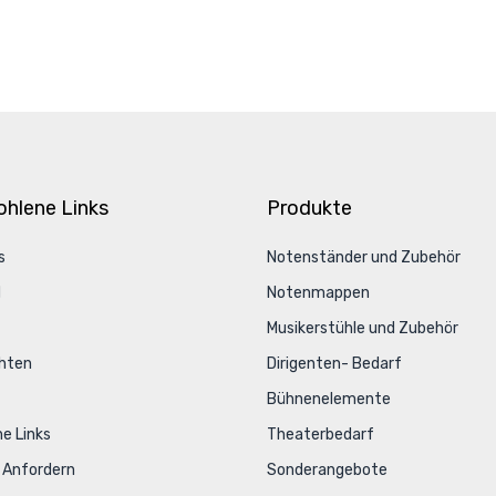
hlene Links
Produkte
s
Notenständer und Zubehör
d
Notenmappen
Musikerstühle und Zubehör
hten
Dirigenten- Bedarf
Bühnenelemente
he Links
Theaterbedarf
 Anfordern
Sonderangebote