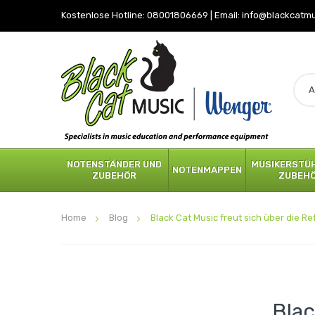
Kostenlose Hotline:
08001806669
|
Email:
info@blackcatm
NOTENSTÄNDER UND
MUSIKERSTÜH
NOTENMAPPEN
ZUBEHÖR
ZUBEH
Home
Blog
Black Cat Music freut sich über die 
Blac