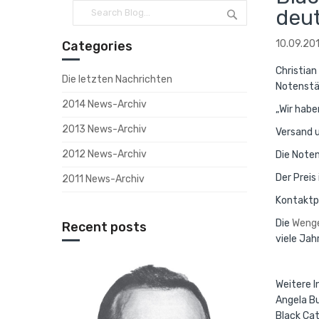
deu
10.09.20
Categories
Christian
Die letzten Nachrichten
Notenstä
2014 News-Archiv
„Wir habe
2013 News-Archiv
Versand u
2012 News-Archiv
Die Noten
Der Preis
2011 News-Archiv
Kontaktpe
Die
Wenge
Recent posts
viele Jah
Weitere I
Angela B
Black Cat