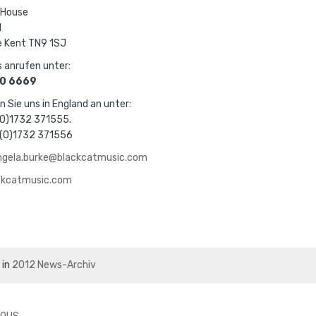
 House
d
e Kent TN9 1SJ
 anrufen unter:
0 6669
n Sie uns in England an unter:
(0)1732 371555.
 (0)1732 371556
ngela.burke@blackcatmusic.com
ckcatmusic.com
 in
2012 News-Archiv