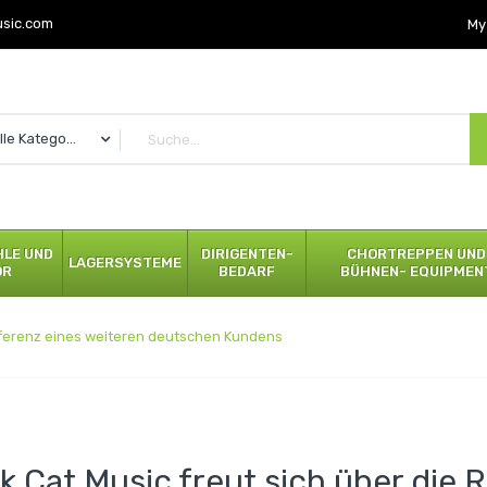
usic.com
My
Alle Kategorien
LE UND
DIRIGENTEN-
CHORTREPPEN UND
LAGERSYSTEME
ÖR
BEDARF
BÜHNEN- EQUIPMEN
Referenz eines weiteren deutschen Kundens
k Cat Music freut sich über die 