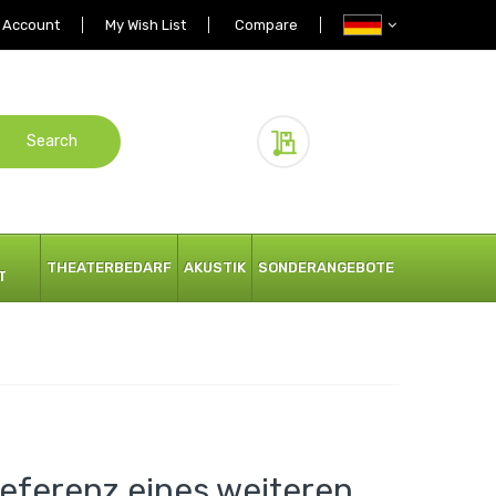
 Account
My Wish List
Compare
Search
My Quote
THEATERBEDARF
AKUSTIK
SONDERANGEBOTE
T
Referenz eines weiteren