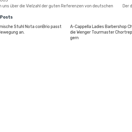
IOUS
n uns über die Vielzahl der guten Referenzen von deutschen
Der 
 Posts
mische Stuhl Nota conBrio passt
A-Cappella Ladies Barbershop C
 Bewegung an.
die Wenger Tourmaster Chortrep
gern