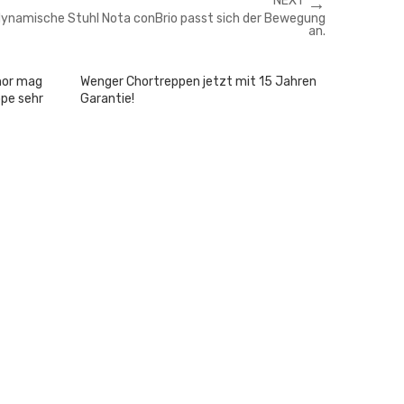
NEXT
→
dynamische Stuhl Nota conBrio passt sich der Bewegung
an.
hor mag
Wenger Chortreppen jetzt mit 15 Jahren
pe sehr
Garantie!