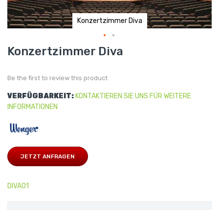
Konzertzimmer Diva
Skip
Konzertzimmer Diva
to
the
beginning
of
Be the first to review this product
the
images
gallery
VERFÜGBARKEIT:
KONTAKTIEREN SIE UNS FÜR WEITERE
INFORMATIONEN
JETZT ANFRAGEN
DIVA01