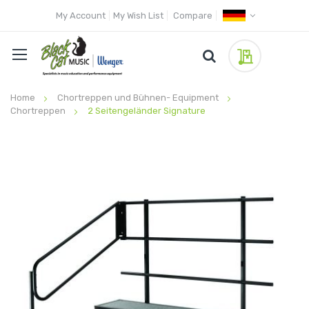
My Account
My Wish List
Compare
My Quote
Home
Chortreppen und Bühnen- Equipment
Chortreppen
2 Seitengeländer Signature
Skip
to
the
end
of
the
images
gallery