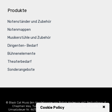
Produkte
Notenständer und Zubehör
Notenmappen
Musikerstühle und Zubehör
Dirigenten- Bedarf
Bühnenelemente
Theaterbedarf
Sonderangebote
© Black Cat Music (ein Handelsname von British Harlequin plc), Festivalhaus, 4
Chapman Way, Tunbridge Wells, Kent, TN2 3EF | Comp. Nr. 1420396 |
Cookie Policy
Umsatzsteuer Nr. 467578490|
Sitemap
|
Privacy Policy
|
Rechtliche Hinweise