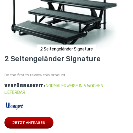
2 Seitengeländer Signature
Skip
2 Seitengeländer Signature
to
the
beginning
of
Be the first to review this product
the
images
gallery
VERFÜGBARKEIT:
NORMALERWEISE IN 6 WOCHEN
LIEFERBAR
JETZT ANFRAGEN