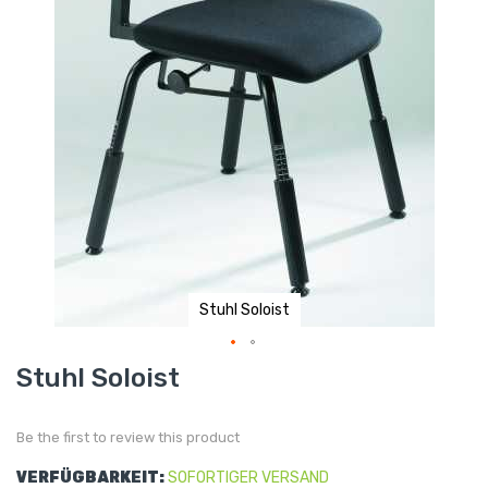
Stuhl Soloist
Skip
Stuhl Soloist
to
the
beginning
of
Be the first to review this product
the
images
gallery
VERFÜGBARKEIT:
SOFORTIGER VERSAND