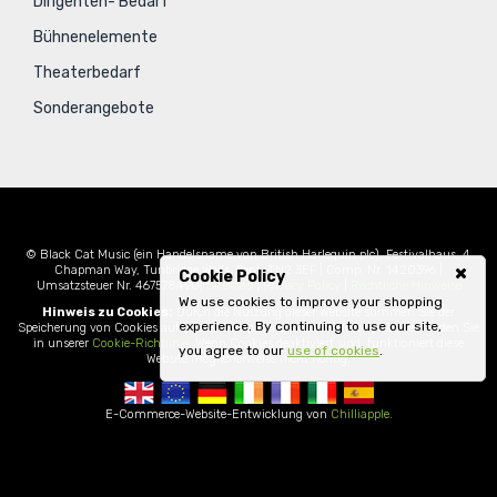
Dirigenten- Bedarf
Bühnenelemente
Theaterbedarf
Sonderangebote
© Black Cat Music (ein Handelsname von British Harlequin plc), Festivalhaus, 4
Chapman Way, Tunbridge Wells, Kent, TN2 3EF | Comp. Nr. 1420396 |
Cookie Policy
Umsatzsteuer Nr. 467578490|
Sitemap
|
Privacy Policy
|
Rechtliche Hinweise
We use cookies to improve your shopping
Hinweis zu Cookies:
Durch die Nutzung dieser Website stimmen Sie der
experience. By continuing to use our site,
Speicherung von Cookies auf Ihrem Computer zu. Weitere Informationen finden Sie
in unserer
Cookie-Richtlinie
. Wenn Cookies deaktiviert sind, funktioniert diese
you agree to our
use of cookies
.
Website möglicherweise nicht richtig.
E-Commerce-Website-Entwicklung von
Chilliapple.