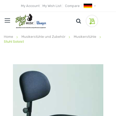
My Account
My Wish List
Compare
My Quote
Home
Musikerstühle und Zubehör
Musikerstühle
Stuhl Soloist
Skip
to
the
end
of
the
images
gallery