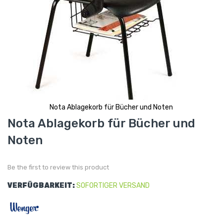
Nota Ablagekorb für Bücher und Noten
Skip
Nota Ablagekorb für Bücher und
to
the
Noten
beginning
of
the
images
gallery
Be the first to review this product
VERFÜGBARKEIT:
SOFORTIGER VERSAND