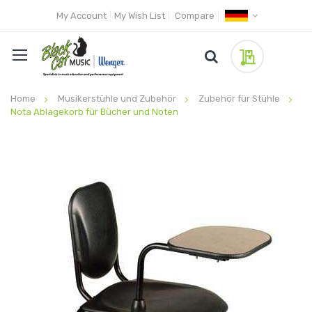
My Account
My Wish List
Compare
My Quote
Home
Musikerstühle und Zubehör
Zubehör für Stühle
Nota Ablagekorb für Bücher und Noten
Skip
to
the
end
of
the
images
gallery