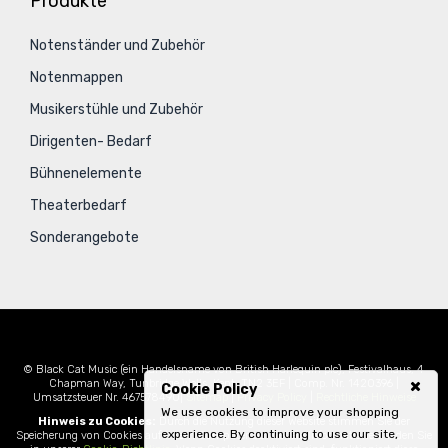
Produkte
Notenständer und Zubehör
Notenmappen
Musikerstühle und Zubehör
Dirigenten- Bedarf
Bühnenelemente
Theaterbedarf
Sonderangebote
© Black Cat Music (ein Handelsname von British Harlequin plc), Festivalhaus, 4
Chapman Way, Tunbridge Wells, Kent, TN2 3EF | Comp. Nr. 1420396 |
Cookie Policy
Umsatzsteuer Nr. 467578490|
Sitemap
|
Privacy Policy
|
Rechtliche Hinweise
We use cookies to improve your shopping
Hinweis zu Cookies:
Durch die Nutzung dieser Website stimmen Sie der
experience. By continuing to use our site,
Speicherung von Cookies auf Ihrem Computer zu. Weitere Informationen finden Sie