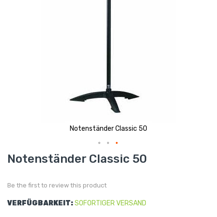
Notenständer Classic 50
Skip
Notenständer Classic 50
to
the
beginning
of
Be the first to review this product
the
images
gallery
VERFÜGBARKEIT:
SOFORTIGER VERSAND