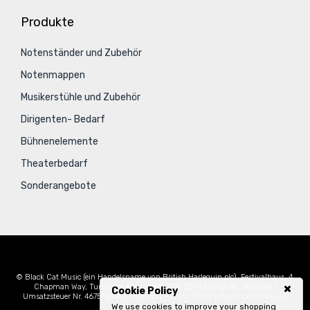
Produkte
Notenständer und Zubehör
Notenmappen
Musikerstühle und Zubehör
Dirigenten- Bedarf
Bühnenelemente
Theaterbedarf
Sonderangebote
© Black Cat Music (ein Handelsname von British Harlequin plc), Festivalhaus, 4
Chapman Way, Tunbridge Wells, Kent, TN2 3EF | Comp. Nr. 1420396 |
Cookie Policy
Umsatzsteuer Nr. 467578490|
Sitemap
|
Privacy Policy
|
Rechtliche Hinweise
We use cookies to improve your shopping