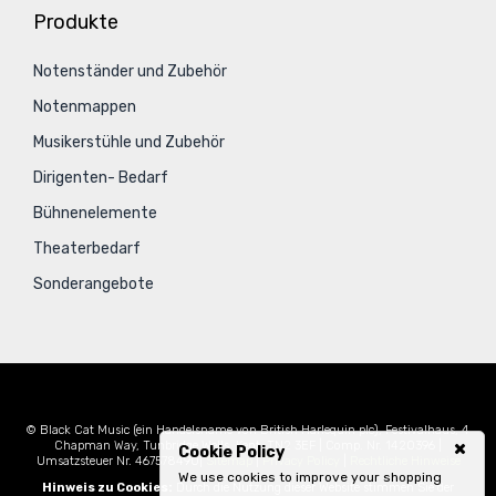
Produkte
Notenständer und Zubehör
Notenmappen
Musikerstühle und Zubehör
Dirigenten- Bedarf
Bühnenelemente
Theaterbedarf
Sonderangebote
© Black Cat Music (ein Handelsname von British Harlequin plc), Festivalhaus, 4
Chapman Way, Tunbridge Wells, Kent, TN2 3EF | Comp. Nr. 1420396 |
Cookie Policy
Umsatzsteuer Nr. 467578490|
Sitemap
|
Privacy Policy
|
Rechtliche Hinweise
We use cookies to improve your shopping
Hinweis zu Cookies:
Durch die Nutzung dieser Website stimmen Sie der