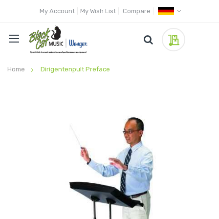
My Account
My Wish List
Compare
My Quote
Home
Dirigentenpult Preface
Skip
to
the
end
of
the
images
gallery