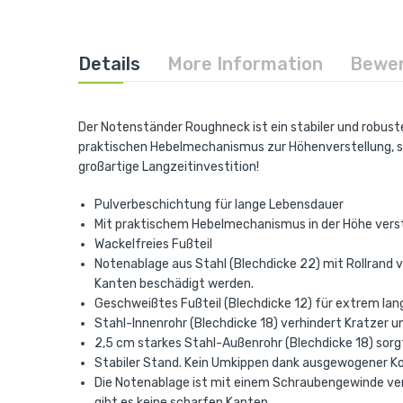
the
beginning
of
the
images
Details
More Information
Bewe
gallery
Der Notenständer Roughneck ist ein stabiler und robust
praktischen Hebelmechanismus zur Höhenverstellung, st
großartige Langzeitinvestition!
Pulverbeschichtung für lange Lebensdauer
Mit praktischem Hebelmechanismus in der Höhe verste
Wackelfreies Fußteil
Notenablage aus Stahl (Blechdicke 22) mit Rollrand v
Kanten beschädigt werden.
Geschweißtes Fußteil (Blechdicke 12) für extrem la
Stahl-Innenrohr (Blechdicke 18) verhindert Kratzer u
2,5 cm starkes Stahl-Außenrohr (Blechdicke 18) sorgt
Stabiler Stand. Kein Umkippen dank ausgewogener Ko
Die Notenablage ist mit einem Schraubengewinde ver
gibt es keine scharfen Kanten.