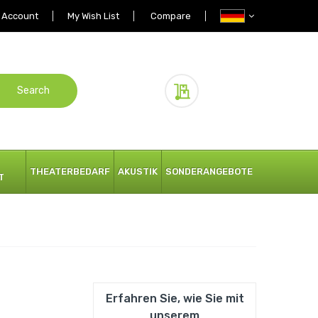
 Account
My Wish List
Compare
Search
My Quote
THEATERBEDARF
AKUSTIK
SONDERANGEBOTE
T
Erfahren Sie, wie Sie mit
unserem