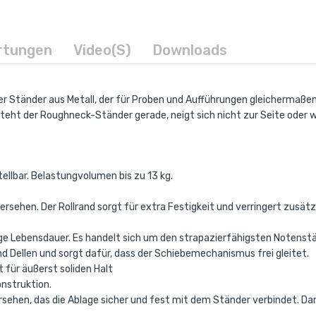
rtungen
Video(s)
Downloads
er Ständer aus Metall, der für Proben und Aufführungen gleichermaßen
eht der Roughneck-Ständer gerade, neigt sich nicht zur Seite oder 
llbar. Belastungvolumen bis zu 13 kg.
ersehen. Der Rollrand sorgt für extra Festigkeit und verringert zusät
nge Lebensdauer. Es handelt sich um den strapazierfähigsten Notenst
nd Dellen und sorgt dafür, dass der Schiebemechanismus frei gleitet.
 für äußerst soliden Halt
nstruktion.
sehen, das die Ablage sicher und fest mit dem Ständer verbindet. D